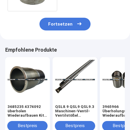
Fortsetzen
Empfohlene Produkte
3685235 4374092
QSL8.9 QSL9 QSL9.3
3965966
überholen
Maschinen-Ventil-
Überholungs-
Wiederaufbauen Kit
Ventilstößel
Wiederaufbaue
Cylinder Liner Kit
3964715 der
Valve Tappet
Qsx 15 Isx15
Überholungs-
Excavator Cu
Bestpreis
Bestpreis
Bestprei
4376392 2881719
Wiederaufbauen-
Maschinen-