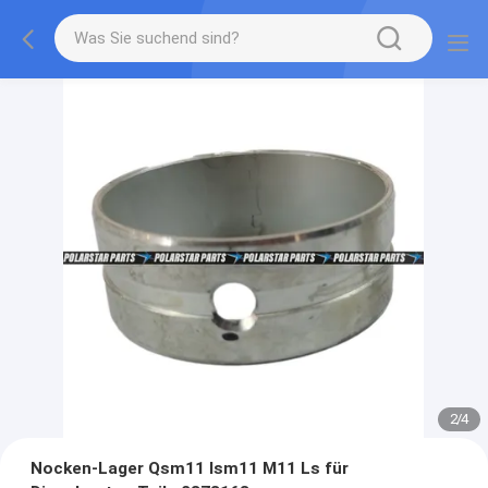
2
/
4
Nocken-Lager Qsm11 Ism11 M11 Ls für