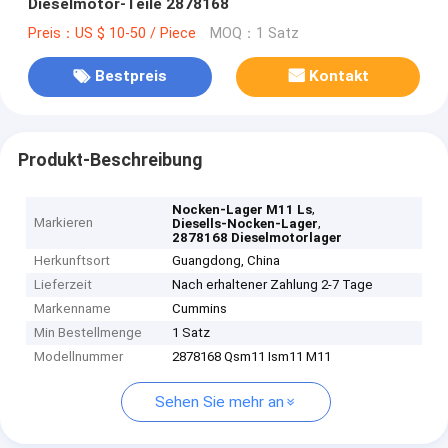
Dieselmotor-Teile 2878168
Preis：US $ 10-50 / Piece
MOQ：1 Satz
Bestpreis
Kontakt
Produkt-Beschreibung
,
Nocken-Lager M11 Ls
Markieren
,
Diesells-Nocken-Lager
2878168 Dieselmotorlager
Herkunftsort
Guangdong, China
Lieferzeit
Nach erhaltener Zahlung 2-7 Tage
Markenname
Cummins
Min Bestellmenge
1 Satz
Modellnummer
2878168 Qsm11 Ism11 M11
Sehen Sie mehr an