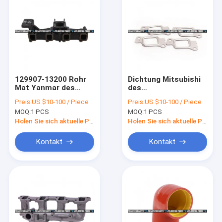
129907-13200 Rohr
Dichtung Mitsubishi
Mat Yanmar des
des
Maschinen-Auspuff-
Auspuffkrümmer-
Preis:
US $10-100 / Piece
Preis:
US $10-100 / Piece
Ansaugkrümmer-
4m40 139-8032
MOQ:
1 PCS
MOQ:
1 PCS
4TNV94 4TNV98
Me202145
Holen Sie sich aktuelle Preis
Holen Sie sich aktuelle Preis
Kontakt
Kontakt
Startseite
Produkte
Über uns