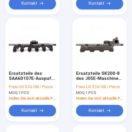
Kontakt
Kontakt
Ersatzteile des
Ersatzteile SK200-8
SAA6D107E-Auspuff-
des J05E-Maschinen-
Ansaugkrümmer-
Auspuffkrümmer-
Preis:
US $10-100 / Piece
Preis:
US $10-100 / Piece
6754-11-5110 des
VH171416570A Hino
MOQ:
1 PCS
MOQ:
1 PCS
Dieselmotor-PC200-
8
Holen Sie sich aktuelle Preis
Holen Sie sich aktuelle Preis
Kontakt
Kontakt