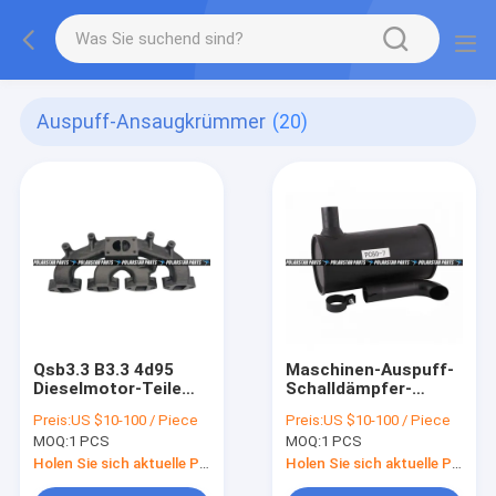
Auspuff-Ansaugkrümmer
(20)
Qsb3.3 B3.3 4d95
Maschinen-Auspuff-
Dieselmotor-Teile
Schalldämpfer-
des Auspuff-
Schalldämpfer PC60-
Preis:
US $10-100 / Piece
Preis:
US $10-100 / Piece
Ansaugkrümmer-
7 6731-11-5511 für
MOQ:
1 PCS
MOQ:
1 PCS
PC130-7 6205-11-
Bagger Loader
5111
Holen Sie sich aktuelle Preis
Holen Sie sich aktuelle Preis