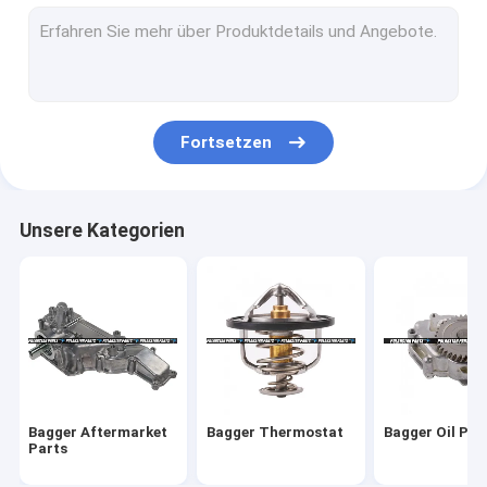
Ölkühler-Kerne
Ölkühler-Abdeckungen
Ventil-Kammer-Abdeckung
Fortsetzen
Maschinen-TIMING-Teile
Überholungs-Dichtungs-Ausrüstung
Unsere Kategorien
Überholungs-Wiederaufbauen-Ausrüstung
AGR-Ventil-Kühlvorrichtung
Auspuff-Ansaugkrümmer
Kraftstoffeinspritzdüse-Versammlung
Bagger Aftermarket
Bagger Thermostat
Bagger Oil Pu
Maschinen-Kurbelwellen-Teile
Parts