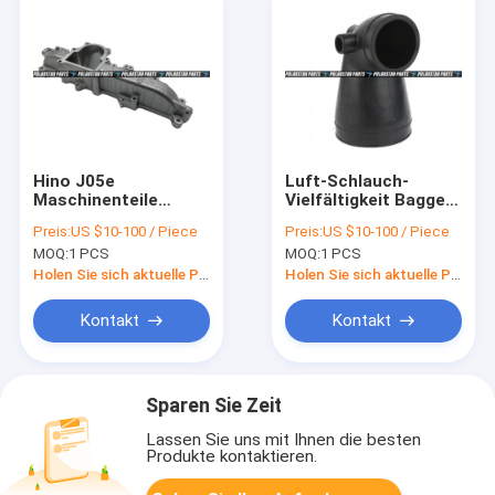
Hino J05e
Luft-Schlauch-
Maschinenteile
Vielfältigkeit Bagger-
SK200-8 des
Turbo Inlet Pipes
Preis:
US $10-100 / Piece
Preis:
US $10-100 / Piece
Auspuff-
Ec240b Ec290b D7d
MOQ:
1 PCS
MOQ:
1 PCS
Ansaugkrümmer-
D7e Voe20450765
VH171114661A
Holen Sie sich aktuelle Preis
Holen Sie sich aktuelle Preis
Sk200 Kobelco
Kontakt
Kontakt
Sparen Sie Zeit
Lassen Sie uns mit Ihnen die besten
Produkte kontaktieren.