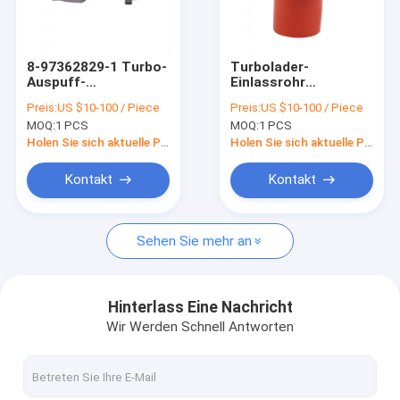
Fabrik Tour
Qualitätskontrolle
8-97362829-1 Turbo-
Turbolader-
Auspuff-
Einlassrohr
Kontakt
Ansaugkrümmer
Voe20459250 Volvo-
Preis:
US $10-100 / Piece
Preis:
US $10-100 / Piece
4HK1 ZX200-3
Bagger-Air Cooler
MOQ:
1 PCS
MOQ:
1 PCS
ZX240-3
Hoses EC180B
Nachrichten
EC210B
Holen Sie sich aktuelle Preis
Holen Sie sich aktuelle Preis
Alle Fälle
Kontakt
Kontakt
Sehen Sie mehr an
Bagger Aftermarket Parts
Bagger Thermostat
Hinterlass Eine Nachricht
Wir Werden Schnell Antworten
Bagger Oil Pump
Bagger Water Pump