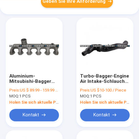
Geben Sie Ihre Anforderung
Aluminium-
Turbo-Bagger-Engine
Mitsubishi-Bagger
Air Intake-Schlauch
Parts des Auspuff-
ZAX200-3 ZAX240-3
Preis:
US $ 89.99 - 159.99 / Piece
Preis:
US $10-100 / Piece
ME219093 des
4HK1 4643771
MOQ:
1 PCS
MOQ:
1 PCS
Ansaugkrümmer-
6d34 6d31
Holen Sie sich aktuelle Preis
Holen Sie sich aktuelle Preis
Kontakt
Kontakt