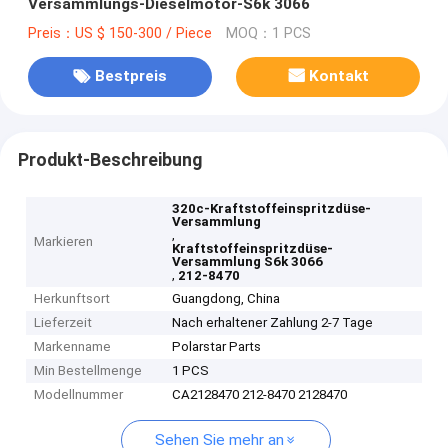
Versammlungs-Dieselmotor-S6k 3066
Preis：US $ 150-300 / Piece
MOQ：1 PCS
Bestpreis
Kontakt
Produkt-Beschreibung
320c-Kraftstoffeinspritzdüse-
Versammlung
,
Markieren
Kraftstoffeinspritzdüse-
Versammlung S6k 3066
,
212-8470
Herkunftsort
Guangdong, China
Lieferzeit
Nach erhaltener Zahlung 2-7 Tage
Markenname
Polarstar Parts
Min Bestellmenge
1 PCS
Modellnummer
CA2128470 212-8470 2128470
Sehen Sie mehr an