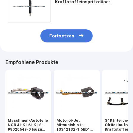
Kraftstoffeinspritzdüse-
Versammlungs-Dieselmotor-
S6k 3066
Fortsetzen
Empfohlene Produkte
Maschinen-Autoteile
Motoröl-Jet
S4K Intercooli
NQR 4HK1 6HK1 8-
Mitsubishis 1-
Ölrücklaufroh
98020649-0 Isuzu
13342132-1 6BD1
Kraftstoffeins