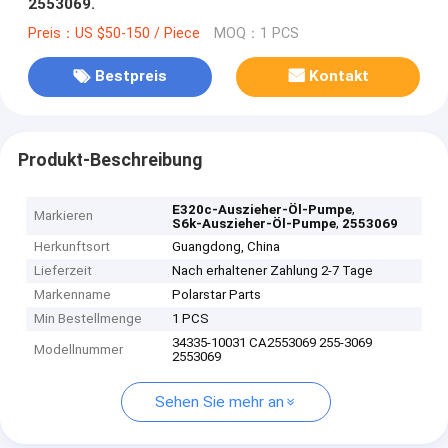
2553069.
Preis：US $50-150 / Piece
MOQ：1 PCS
Bestpreis
Kontakt
Produkt-Beschreibung
,
E320c-Auszieher-Öl-Pumpe
Markieren
,
S6k-Auszieher-Öl-Pumpe
2553069
Herkunftsort
Guangdong, China
Lieferzeit
Nach erhaltener Zahlung 2-7 Tage
Markenname
Polarstar Parts
Min Bestellmenge
1 PCS
34335-10031 CA2553069 255-3069
Modellnummer
2553069
Sehen Sie mehr an