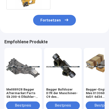
Fortsetzen
Empfohlene Produkte
Me088928 Bagger
Bagger Bulldozer
Bagger-Engine
Aftermarket Parts
D7R der Maschinen-
Mes 013360 Ko
Sk 200-6 Ölkühler-
C9 des
6d31 6d34
Teile Hd820 6D31
Auspuffkrümmer-
Mitsubishi Ölk
6D34
192-4697 E336D
Kern
Bestpreis
Bestpreis
Bestprei