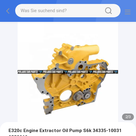
2
/
3
E320c Engine Extractor Oil Pump S6k 34335-10031