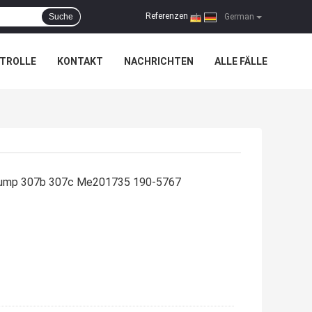
Referenzen
Suche
|
German
TROLLE
KONTAKT
NACHRICHTEN
ALLE FÄLLE
Pump 307b 307c Me201735 190-5767