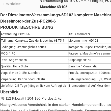
Versammlung 6BT5.9 Cummins Engine
PC2
,
Hervorheben:
Maschine 6D102
Der Dieselmotor-Versammlungs-6D102 komplette Maschin
Dieselmotor-der Zus-PC200-6
PRODUKTBESCHREIBUNG
Anwendung: PC200-6
Art: Dieselmotor
Teilname: Komplette Zus der Maschine 6BT5.9
Motornummer: 6D102
Bedingung: Ursprüngliches neues
Kategorien-Gruppe: Produkte, 
MOQ: 1 PC
Kategorie: Maschine Versamml
Preis: Angemessen
Ursprungsort: KN
Qualität: Hohe Stufe
Garantie: 1-6-monatig
Verpackende Größe: Standard
Produktionskapazität: 1000pc
Verpackung: Karton oder Holzetui
Zahlungsbedingung: T/T, Wester
Lieferfrist: 2-5 Tage (hängen Sie vom Auftrag) ab
Transportmittel: Auf Meer, d
Überblick:
78-112 Kilowatt | 104-150 Pferdestärken
Nachgewiesenes Vermächtnis in den starken Handelsmeeresmilieu, sch
Ideale Lösung für Notfall oder Schiffsservice-Energie, Stromversorg