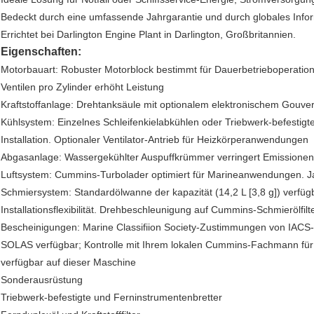
Bedeckt durch eine umfassende Jahrgarantie und durch globales In
Errichtet bei Darlington Engine Plant in Darlington, Großbritannien.
Eigenschaften:
Motorbauart: Robuster Motorblock bestimmt für Dauerbetrieboperation 
Ventilen pro Zylinder erhöht Leistung
Kraftstoffanlage: Drehtanksäule mit optionalem elektronischem Gouv
Kühlsystem: Einzelnes Schleifenkielabkühlen oder Triebwerk-befestigt
Installation. Optionaler Ventilator-Antrieb für Heizkörperanwendungen
Abgasanlage: Wassergekühlter Auspuffkrümmer verringert Emissionen
Luftsystem: Cummins-Turbolader optimiert für Marineanwendungen. J
Schmiersystem: Standardölwanne der kapazität (14,2 L [3,8 g]) verfüg
Installationsflexibilität. Drehbeschleunigung auf Cummins-Schmierölfilt
Bescheinigungen: Marine Classifiion Society-Zustimmungen von IACS-
SOLAS verfügbar; Kontrolle mit Ihrem lokalen Cummins-Fachmann für
verfügbar auf dieser Maschine
Sonderausrüstung
Triebwerk-befestigte und Ferninstrumentenbretter