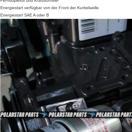
Fernduplexöl und Kraftstofffilter
Energiestart verfügbar von der Front der Kurbelwelle
Energiestart SAE A oder B