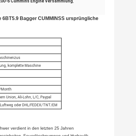
00-6 Cummins Engine Versammlung
,
e 6BT5.9 Bagger CUMMINSS ursprüngliche
Maschinenzus
ung, komplette Maschine
s/Month
n Union, Ali-Lohn, L/C, Paypal
em Luftweg oder DHL/FEDEX/TNT/EM
wer verdient in den letzten 25 Jahren
ungseinheiten, Feuerlöschpumpen und Hydraulik