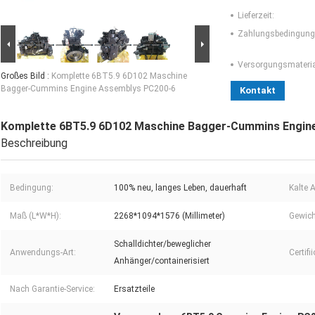
Lieferzeit:
Zahlungsbedingung
Versorgungsmaterial
Großes Bild :
Komplette 6BT5.9 6D102 Maschine
Bagger-Cummins Engine Assemblys PC200-6
Kontakt
Komplette 6BT5.9 6D102 Maschine Bagger-Cummins Engin
Beschreibung
Bedingung:
100% neu, langes Leben, dauerhaft
Kalte A
Maß (L*W*H):
2268*1094*1576 (Millimeter)
Gewich
Schalldichter/beweglicher
Anwendungs-Art:
Certifi
Anhänger/containerisiert
Nach Garantie-Service:
Ersatzteile