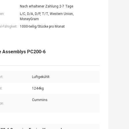
Nach erhaltener Zahlung 2-7 Tage
en:
L/C, D/A, D/P, T/T, Western Union,
MoneyGram
-Fähigkeit:
1000-teilig/Stücke pro Monat
e Assemblys PC200-6
rt:
Luftgekühlt
t:
1244kg
Cummins
ion: