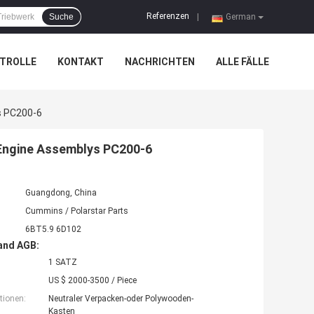
Referenzen
Suche
|
German
TROLLE
KONTAKT
NACHRICHTEN
ALLE FÄLLE
s PC200-6
Engine Assemblys PC200-6
Guangdong, China
Cummins / Polarstar Parts
6BT5.9 6D102
and AGB:
1 SATZ
US $ 2000-3500 / Piece
tionen:
Neutraler Verpacken-oder Polywooden-
Kasten