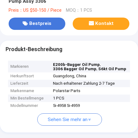
Pump Assy 3306
Preis：US $50-150 / Piece
MOQ：1 PCS
Bestpreis
Kontakt
Produkt-Beschreibung
,
E200b-Bagger Oil Pump
Markieren
,
3306 Bagger Oil Pump
S6kt Oil Pump
Herkunftsort
Guangdong, China
Lieferzeit
Nach erhaltener Zahlung 2-7 Tage
Markenname
Polarstar Parts
Min Bestellmenge
1 PCS
Modellnummer
5i-4958 5i-4959
Sehen Sie mehr an