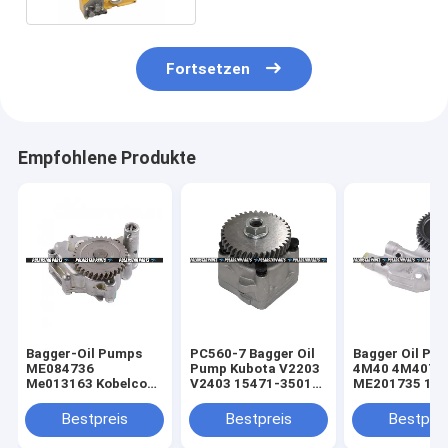
Fortsetzen
Empfohlene Produkte
Bagger-Oil Pumps
PC560-7 Bagger Oil
Bagger Oil Pu
ME084736
Pump Kubota V2203
4M40 4M40T
Me013163 Kobelco
V2403 15471-35012
ME201735 190
6D31 6D31T Bagger
15471-35013
307C 308C
Parts
Bestpreis
Bestpreis
Bestprei